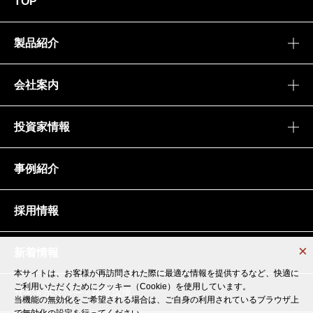
TOP
製品紹介
会社案内
投資家情報
事例紹介
採用情報
新着情報
本サイトは、お客様が再訪問された際に最適な情報を提供するなど、快適に
本サイトは、お客様が再訪問された際に最適な情報を提供するなど、快適に
ご利用いただくためにクッキー（Cookie）を使用しています。
ご利用いただくためにクッキー（Cookie）を使用しています。
サイトポリシー・推奨環境
当機能の無効化をご希望される場合は、ご自身の利用されているブラウザ上
当機能の無効化をご希望される場合は、ご自身の利用されているブラウザ上
で無効化の設定を行ってください。
で無効化の設定を行ってください。