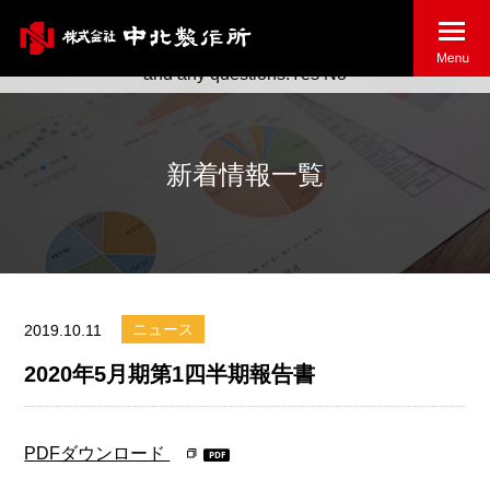
May we use cookies to track your activities? We take your
privacy very seriously. Please see our privacy policy for details
and any questions.
Yes
No
新着情報一覧
ニュース
2019.10.11
2020年5月期第1四半期報告書
PDFダウンロード