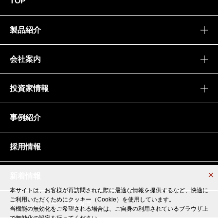
TOP
製品紹介
会社案内
投資家情報
事例紹介
採用情報
新着情報
本サイトは、お客様が再訪問された際に最適な情報を提供するなど、快適に
本サイトは、お客様が再訪問された際に最適な情報を提供するなど、快適に
ご利用いただくためにクッキー（Cookie）を使用しています。
ご利用いただくためにクッキー（Cookie）を使用しています。
サイトポリシー・推奨環境
当機能の無効化をご希望される場合は、ご自身の利用されているブラウザ上
当機能の無効化をご希望される場合は、ご自身の利用されているブラウザ上
で無効化の設定を行ってください。
で無効化の設定を行ってください。