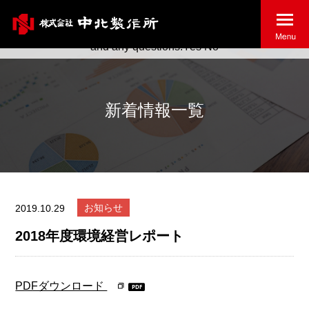
May we use cookies to track your activities? We take your
privacy very seriously. Please see our privacy policy for details
and any questions.
Yes
No
新着情報一覧
お知らせ
2019.10.29
2018年度環境経営レポート
PDFダウンロード