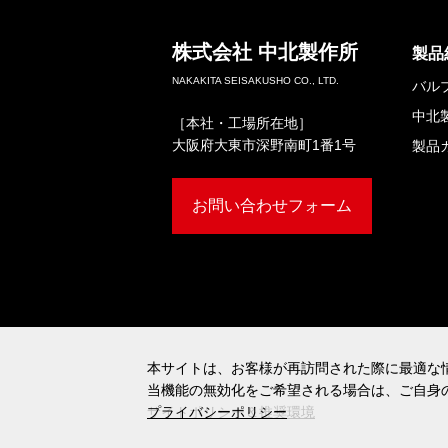
株式会社
中北製作所
製品
NAKAKITA SEISAKUSHO CO., LTD.
バル
中北
［本社・工場所在地］
大阪府大東市深野南町1番1号
製品
お問い合わせフォーム
本サイトは、お客様が再訪問された際に最適な情
本サイトは、お客様が再訪問された際に最適な情
当機能の無効化をご希望される場合は、ご自身
当機能の無効化をご希望される場合は、ご自身
サイトポリシー＆推奨環境
プライバシーポリシー