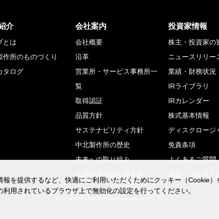
紹介
会社案内
投資家情報
ブとは
会社概要
株主・投資家の
製作所のものづくり
沿革
ニュースリリー
カタログ
営業所・サービス事務所一
業績・財務状況
覧
IRライブラリ
取得認証
IRカレンダー
品質方針
株式基本情報
サステナビリティ方針
ディスクロージ
中北製作所の歴史
免責条項
未来への取り組み
よくあるご質問
人材の基本的な考え方
株価リアルタイ
報を提供するなど、快適にご利用いただくためにクッキー（Cookie
報を提供するなど、快適にご利用いただくためにクッキー（Cookie
の利用されているブラウザ上で無効化の設定を行ってください。
の利用されているブラウザ上で無効化の設定を行ってください。
COPYRIGHT © NAKAKITA SEISAKUSHO CO.,LTD.