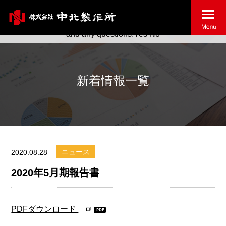
May we use cookies to track your activities? We take your
privacy very seriously. Please see our privacy policy for details
and any questions.
Yes
No
新着情報一覧
ニュース
2020.08.28
2020年5月期報告書
PDFダウンロード