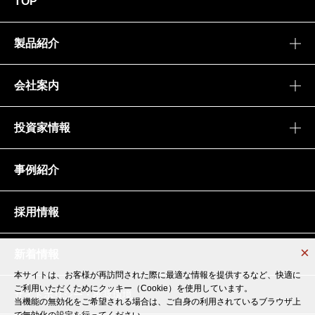
TOP
製品紹介
会社案内
投資家情報
事例紹介
採用情報
新着情報
本サイトは、お客様が再訪問された際に最適な情報を提供するなど、快適に
本サイトは、お客様が再訪問された際に最適な情報を提供するなど、快適に
ご利用いただくためにクッキー（Cookie）を使用しています。
ご利用いただくためにクッキー（Cookie）を使用しています。
サイトポリシー・推奨環境
当機能の無効化をご希望される場合は、ご自身の利用されているブラウザ上
当機能の無効化をご希望される場合は、ご自身の利用されているブラウザ上
で無効化の設定を行ってください。
で無効化の設定を行ってください。