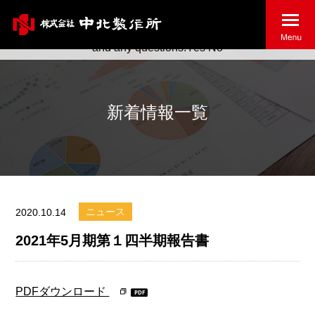
May we use cookies to track your activities? We take your
privacy very seriously. Please see our privacy policy for details
and any questions.
Yes
No
新着情報一覧
ニュース
2020.10.14
2021年5月期第１四半期報告書
PDFダウンロード