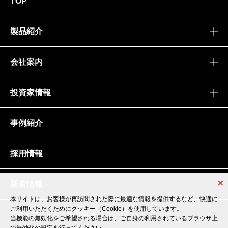
TOP
製品紹介
会社案内
投資家情報
事例紹介
採用情報
新着情報
本サイトは、お客様が再訪問された際に最適な情報を提供するなど、快適に
本サイトは、お客様が再訪問された際に最適な情報を提供するなど、快適に
ご利用いただくためにクッキー（Cookie）を使用しています。
ご利用いただくためにクッキー（Cookie）を使用しています。
サイトポリシー・推奨環境
当機能の無効化をご希望される場合は、ご自身の利用されているブラウザ上
当機能の無効化をご希望される場合は、ご自身の利用されているブラウザ上
で無効化の設定を行ってください。
で無効化の設定を行ってください。