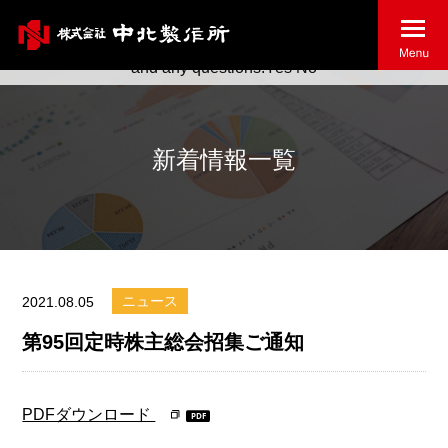
May we use cookies to track your activities? We take your
privacy very seriously. Please see our privacy policy for details
and any questions.
Yes
No
新着情報一覧
ニュース
2021.08.05
第95回定時株主総会招集ご通知
PDFダウンロード