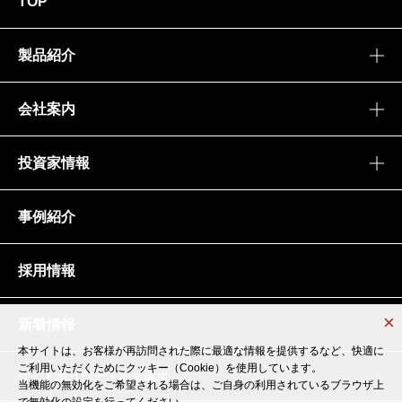
TOP
製品紹介
会社案内
投資家情報
事例紹介
採用情報
新着情報
本サイトは、お客様が再訪問された際に最適な情報を提供するなど、快適に
本サイトは、お客様が再訪問された際に最適な情報を提供するなど、快適に
ご利用いただくためにクッキー（Cookie）を使用しています。
ご利用いただくためにクッキー（Cookie）を使用しています。
サイトポリシー・推奨環境
当機能の無効化をご希望される場合は、ご自身の利用されているブラウザ上
当機能の無効化をご希望される場合は、ご自身の利用されているブラウザ上
で無効化の設定を行ってください。
で無効化の設定を行ってください。