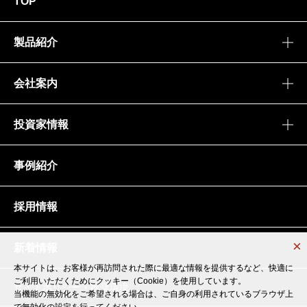
TOP
製品紹介
会社案内
投資家情報
事例紹介
採用情報
新着情報
本サイトは、お客様が再訪問された際に最適な情報を提供するなど、快適に
本サイトは、お客様が再訪問された際に最適な情報を提供するなど、快適に
ご利用いただくためにクッキー（Cookie）を使用しています。
ご利用いただくためにクッキー（Cookie）を使用しています。
サイトポリシー・推奨環境
当機能の無効化をご希望される場合は、ご自身の利用されているブラウザ上
当機能の無効化をご希望される場合は、ご自身の利用されているブラウザ上
で無効化の設定を行ってください。
で無効化の設定を行ってください。