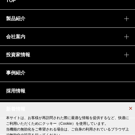
TOP
製品紹介
会社案内
投資家情報
事例紹介
採用情報
新着情報
本サイトは、お客様が再訪問された際に最適な情報を提供するなど、快適に
本サイトは、お客様が再訪問された際に最適な情報を提供するなど、快適に
ご利用いただくためにクッキー（Cookie）を使用しています。
ご利用いただくためにクッキー（Cookie）を使用しています。
サイトポリシー・推奨環境
当機能の無効化をご希望される場合は、ご自身の利用されているブラウザ上
当機能の無効化をご希望される場合は、ご自身の利用されているブラウザ上
で無効化の設定を行ってください。
で無効化の設定を行ってください。