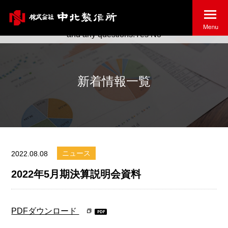
May we use cookies to track your activities? We take your
privacy very seriously. Please see our privacy policy for details
and any questions.
Yes
No
新着情報一覧
ニュース
2022.08.08
2022年5月期決算説明会資料
PDFダウンロード