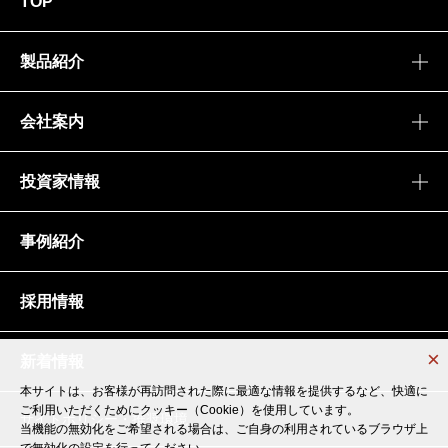
TOP
製品紹介
会社案内
投資家情報
事例紹介
採用情報
新着情報
本サイトは、お客様が再訪問された際に最適な情報を提供するなど、快適に
本サイトは、お客様が再訪問された際に最適な情報を提供するなど、快適に
ご利用いただくためにクッキー（Cookie）を使用しています。
ご利用いただくためにクッキー（Cookie）を使用しています。
サイトポリシー・推奨環境
当機能の無効化をご希望される場合は、ご自身の利用されているブラウザ上
当機能の無効化をご希望される場合は、ご自身の利用されているブラウザ上
で無効化の設定を行ってください。
で無効化の設定を行ってください。