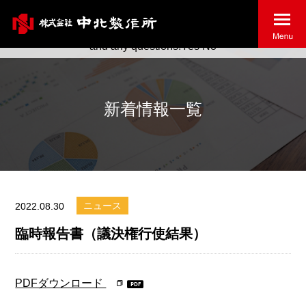
May we use cookies to track your activities? We take your
privacy very seriously. Please see our privacy policy for details
and any questions.
Yes
No
新着情報一覧
ニュース
2022.08.30
臨時報告書（議決権行使結果）
PDFダウンロード