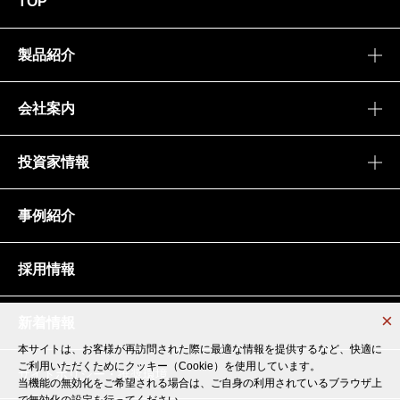
TOP
製品紹介
会社案内
投資家情報
事例紹介
採用情報
新着情報
本サイトは、お客様が再訪問された際に最適な情報を提供するなど、快適に
本サイトは、お客様が再訪問された際に最適な情報を提供するなど、快適に
ご利用いただくためにクッキー（Cookie）を使用しています。
ご利用いただくためにクッキー（Cookie）を使用しています。
サイトポリシー・推奨環境
当機能の無効化をご希望される場合は、ご自身の利用されているブラウザ上
当機能の無効化をご希望される場合は、ご自身の利用されているブラウザ上
で無効化の設定を行ってください。
で無効化の設定を行ってください。