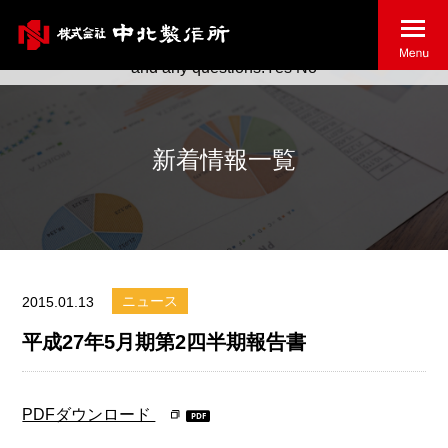
May we use cookies to track your activities? We take your
privacy very seriously. Please see our privacy policy for details
and any questions.
Yes
No
新着情報一覧
ニュース
2015.01.13
平成27年5月期第2四半期報告書
PDFダウンロード