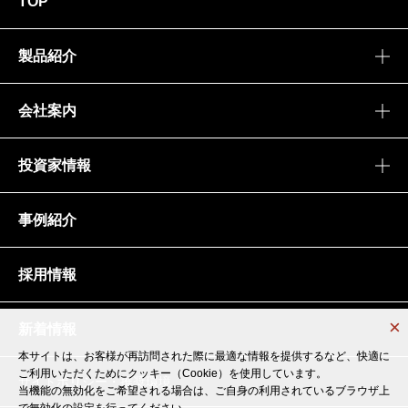
TOP
製品紹介
会社案内
投資家情報
事例紹介
採用情報
新着情報
本サイトは、お客様が再訪問された際に最適な情報を提供するなど、快適に
本サイトは、お客様が再訪問された際に最適な情報を提供するなど、快適に
ご利用いただくためにクッキー（Cookie）を使用しています。
ご利用いただくためにクッキー（Cookie）を使用しています。
サイトポリシー・推奨環境
当機能の無効化をご希望される場合は、ご自身の利用されているブラウザ上
当機能の無効化をご希望される場合は、ご自身の利用されているブラウザ上
で無効化の設定を行ってください。
で無効化の設定を行ってください。