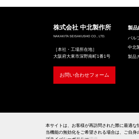
株式会社
中北製作所
製品
NAKAKITA SEISAKUSHO CO., LTD.
バル
中北
［本社・工場所在地］
大阪府大東市深野南町1番1号
製品
お問い合わせフォーム
本サイトは、お客様が再訪問された際に最適な情
本サイトは、お客様が再訪問された際に最適な情
当機能の無効化をご希望される場合は、ご自身
当機能の無効化をご希望される場合は、ご自身