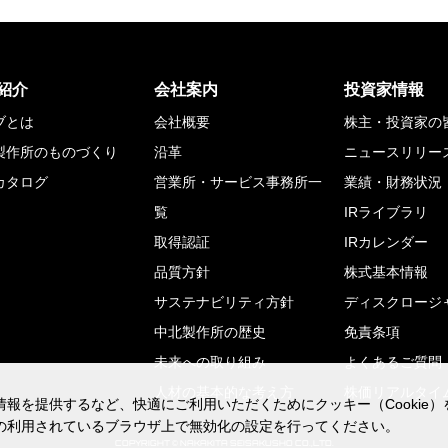
紹介
会社案内
投資家情報
ブとは
会社概要
株主・投資家の
製作所のものづくり
沿革
ニュースリリー
カタログ
営業所・サービス事務所一
業績・財務状況
覧
IRライブラリ
取得認証
IRカレンダー
品質方針
株式基本情報
サステナビリティ方針
ディスクロージ
中北製作所の歴史
免責条項
未来への取り組み
よくあるご質問
人材の基本的な考え方
株価リアルタイ
報を提供するなど、快適にご利用いただくためにクッキー（Cookie
報を提供するなど、快適にご利用いただくためにクッキー（Cookie
の利用されているブラウザ上で無効化の設定を行ってください。
の利用されているブラウザ上で無効化の設定を行ってください。
COPYRIGHT © NAKAKITA SEISAKUSHO CO.,LTD.