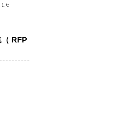
ました
 RFP