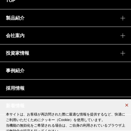
TOP
製品紹介
会社案内
投資家情報
事例紹介
採用情報
新着情報
本サイトは、お客様が再訪問された際に最適な情報を提供するなど、快適に
本サイトは、お客様が再訪問された際に最適な情報を提供するなど、快適に
ご利用いただくためにクッキー（Cookie）を使用しています。
ご利用いただくためにクッキー（Cookie）を使用しています。
サイトポリシー・推奨環境
当機能の無効化をご希望される場合は、ご自身の利用されているブラウザ上
当機能の無効化をご希望される場合は、ご自身の利用されているブラウザ上
で無効化の設定を行ってください。
で無効化の設定を行ってください。