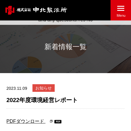
May we use cookies to track your activities? We take your
privacy very seriously. Please see our privacy policy for details
and any questions.
Yes
No
新着情報一覧
お知らせ
2023.11.09
2022年度環境経営レポート
PDFダウンロード