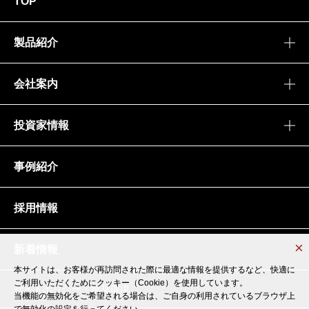
TOP
製品紹介
会社案内
投資家情報
事例紹介
採用情報
新着情報
本サイトは、お客様が再訪問された際に最適な情報を提供するなど、快適に
本サイトは、お客様が再訪問された際に最適な情報を提供するなど、快適に
ご利用いただくためにクッキー（Cookie）を使用しています。
ご利用いただくためにクッキー（Cookie）を使用しています。
サイトポリシー・推奨環境
当機能の無効化をご希望される場合は、ご自身の利用されているブラウザ上
当機能の無効化をご希望される場合は、ご自身の利用されているブラウザ上
で無効化の設定を行ってください。
で無効化の設定を行ってください。