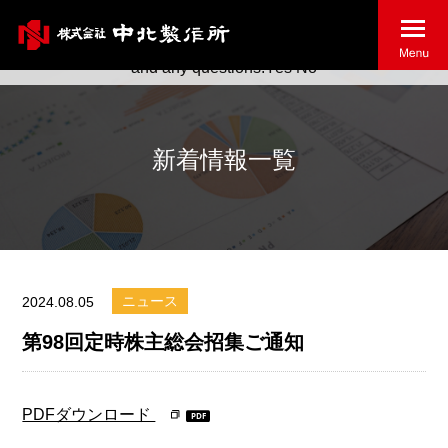
May we use cookies to track your activities? We take your
privacy very seriously. Please see our privacy policy for details
and any questions.
Yes
No
新着情報一覧
ニュース
2024.08.05
第98回定時株主総会招集ご通知
PDFダウンロード