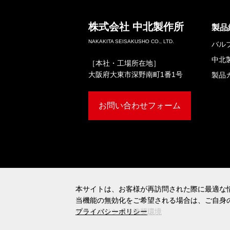
株式会社
中北製作所
製品
NAKAKITA SEISAKUSHO CO., LTD.
バル
中北
［本社・工場所在地］
大阪府大東市深野南町1番1号
製品
お問い合わせフォーム
本サイトは、お客様が再訪問された際に最適な情
本サイトは、お客様が再訪問された際に最適な情
当機能の無効化をご希望される場合は、ご自身
当機能の無効化をご希望される場合は、ご自身
サイトポリシー＆推奨環境
プライバシーポリシー