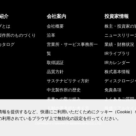
紹介
会社案内
投資家情報
ブとは
会社概要
株主・投資家の
製作所のものづくり
沿革
ニュースリリー
カタログ
営業所・サービス事務所一
業績・財務状況
覧
IRライブラリ
取得認証
IRカレンダー
品質方針
株式基本情報
サステナビリティ方針
ディスクロージ
中北製作所の歴史
免責条項
未来への取り組み
よくあるご質問
人材の基本的な考え方
株価リアルタイ
報を提供するなど、快適にご利用いただくためにクッキー（Cookie
報を提供するなど、快適にご利用いただくためにクッキー（Cookie
の利用されているブラウザ上で無効化の設定を行ってください。
の利用されているブラウザ上で無効化の設定を行ってください。
COPYRIGHT © NAKAKITA SEISAKUSHO CO.,LTD.