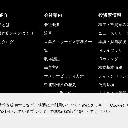
紹介
会社案内
投資家情報
ブとは
会社概要
株主・投資家の
製作所のものづくり
沿革
ニュースリリー
カタログ
営業所・サービス事務所一
業績・財務状況
覧
IRライブラリ
取得認証
IRカレンダー
品質方針
株式基本情報
サステナビリティ方針
ディスクロージ
中北製作所の歴史
免責条項
未来への取り組み
よくあるご質問
人材の基本的な考え方
株価リアルタイ
報を提供するなど、快適にご利用いただくためにクッキー（Cookie
報を提供するなど、快適にご利用いただくためにクッキー（Cookie
の利用されているブラウザ上で無効化の設定を行ってください。
の利用されているブラウザ上で無効化の設定を行ってください。
COPYRIGHT © NAKAKITA SEISAKUSHO CO.,LTD.