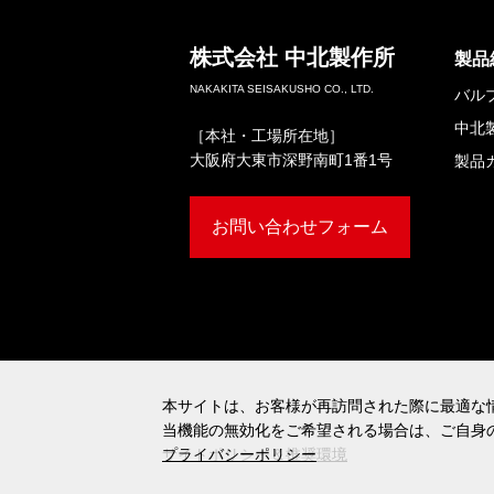
株式会社
中北製作所
製品
NAKAKITA SEISAKUSHO CO., LTD.
バル
中北
［本社・工場所在地］
大阪府大東市深野南町1番1号
製品
お問い合わせフォーム
本サイトは、お客様が再訪問された際に最適な情
本サイトは、お客様が再訪問された際に最適な情
当機能の無効化をご希望される場合は、ご自身
当機能の無効化をご希望される場合は、ご自身
サイトポリシー＆推奨環境
プライバシーポリシー