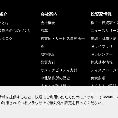
紹介
会社案内
投資家情報
ブとは
会社概要
株主・投資家の
製作所のものづくり
沿革
ニュースリリー
カタログ
営業所・サービス事務所一
業績・財務状況
覧
IRライブラリ
取得認証
IRカレンダー
品質方針
株式基本情報
サステナビリティ方針
ディスクロージ
中北製作所の歴史
免責条項
未来への取り組み
よくあるご質問
人材の基本的な考え方
株価リアルタイ
報を提供するなど、快適にご利用いただくためにクッキー（Cookie
報を提供するなど、快適にご利用いただくためにクッキー（Cookie
の利用されているブラウザ上で無効化の設定を行ってください。
の利用されているブラウザ上で無効化の設定を行ってください。
COPYRIGHT © NAKAKITA SEISAKUSHO CO.,LTD.