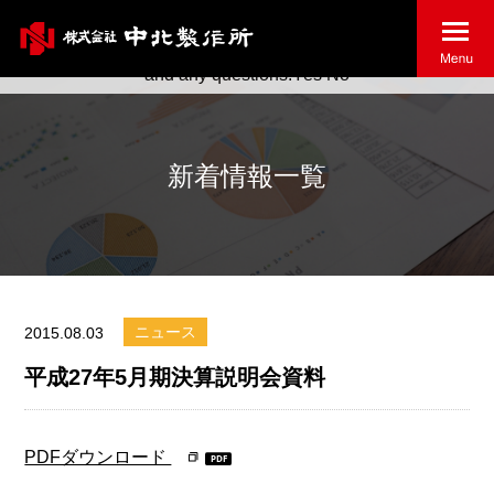
May we use cookies to track your activities? We take your
privacy very seriously. Please see our privacy policy for details
and any questions.
Yes
No
新着情報一覧
ニュース
2015.08.03
平成27年5月期決算説明会資料
PDFダウンロード