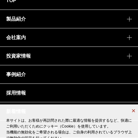
TOP
製品紹介
会社案内
投資家情報
事例紹介
採用情報
新着情報
本サイトは、お客様が再訪問された際に最適な情報を提供するなど、快適に
本サイトは、お客様が再訪問された際に最適な情報を提供するなど、快適に
ご利用いただくためにクッキー（Cookie）を使用しています。
ご利用いただくためにクッキー（Cookie）を使用しています。
サイトポリシー・推奨環境
当機能の無効化をご希望される場合は、ご自身の利用されているブラウザ上
当機能の無効化をご希望される場合は、ご自身の利用されているブラウザ上
で無効化の設定を行ってください。
で無効化の設定を行ってください。