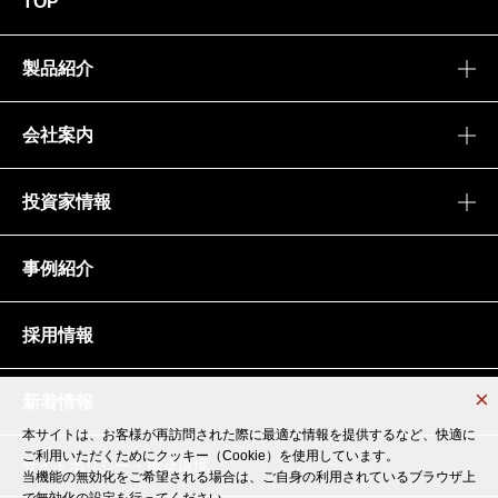
TOP
製品紹介
会社案内
投資家情報
事例紹介
採用情報
新着情報
本サイトは、お客様が再訪問された際に最適な情報を提供するなど、快適に
本サイトは、お客様が再訪問された際に最適な情報を提供するなど、快適に
ご利用いただくためにクッキー（Cookie）を使用しています。
ご利用いただくためにクッキー（Cookie）を使用しています。
サイトポリシー・推奨環境
当機能の無効化をご希望される場合は、ご自身の利用されているブラウザ上
当機能の無効化をご希望される場合は、ご自身の利用されているブラウザ上
で無効化の設定を行ってください。
で無効化の設定を行ってください。