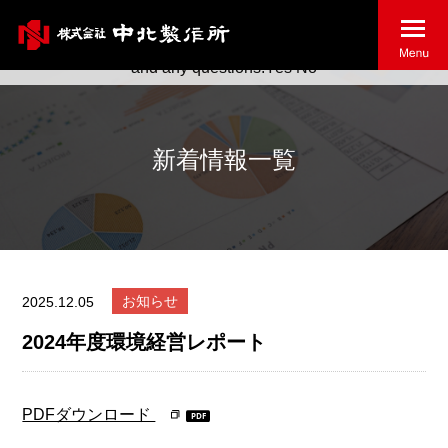
May we use cookies to track your activities? We take your
privacy very seriously. Please see our privacy policy for details
and any questions.
Yes
No
新着情報一覧
お知らせ
2025.12.05
2024年度環境経営レポート
PDFダウンロード