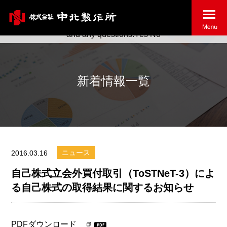
May we use cookies to track your activities? We take your
privacy very seriously. Please see our privacy policy for details
and any questions.
Yes
No
新着情報一覧
ニュース
2016.03.16
自己株式立会外買付取引（ToSTNeT-3）によ
る自己株式の取得結果に関するお知らせ
PDFダウンロード