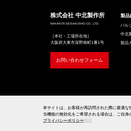
株式会社
中北製作所
製品
NAKAKITA SEISAKUSHO CO., LTD.
バル
中北
［本社・工場所在地］
大阪府大東市深野南町1番1号
製品
お問い合わせフォーム
本サイトは、お客様が再訪問された際に最適な情
本サイトは、お客様が再訪問された際に最適な情
当機能の無効化をご希望される場合は、ご自身
当機能の無効化をご希望される場合は、ご自身
サイトポリシー＆推奨環境
プライバシーポリシー