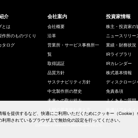
紹介
会社案内
投資家情報
ブとは
会社概要
株主・投資家の
製作所のものづくり
沿革
ニュースリリー
カタログ
営業所・サービス事務所一
業績・財務状況
覧
IRライブラリ
取得認証
IRカレンダー
品質方針
株式基本情報
サステナビリティ方針
ディスクロージ
中北製作所の歴史
免責条項
未来への取り組み
よくあるご質問
人材の基本的な考え方
株価リアルタイ
報を提供するなど、快適にご利用いただくためにクッキー（Cookie
報を提供するなど、快適にご利用いただくためにクッキー（Cookie
の利用されているブラウザ上で無効化の設定を行ってください。
の利用されているブラウザ上で無効化の設定を行ってください。
COPYRIGHT © NAKAKITA SEISAKUSHO CO.,LTD.