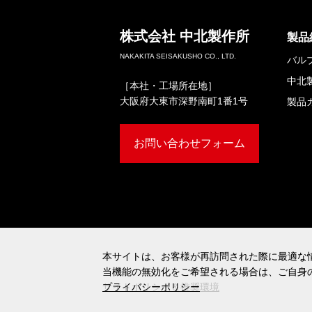
株式会社
中北製作所
製品
NAKAKITA SEISAKUSHO CO., LTD.
バル
中北
［本社・工場所在地］
大阪府大東市深野南町1番1号
製品
お問い合わせフォーム
本サイトは、お客様が再訪問された際に最適な情
本サイトは、お客様が再訪問された際に最適な情
当機能の無効化をご希望される場合は、ご自身
当機能の無効化をご希望される場合は、ご自身
サイトポリシー＆推奨環境
プライバシーポリシー