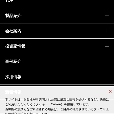
TOP
製品紹介
会社案内
投資家情報
事例紹介
採用情報
新着情報
本サイトは、お客様が再訪問された際に最適な情報を提供するなど、快適に
本サイトは、お客様が再訪問された際に最適な情報を提供するなど、快適に
ご利用いただくためにクッキー（Cookie）を使用しています。
ご利用いただくためにクッキー（Cookie）を使用しています。
サイトポリシー・推奨環境
当機能の無効化をご希望される場合は、ご自身の利用されているブラウザ上
当機能の無効化をご希望される場合は、ご自身の利用されているブラウザ上
で無効化の設定を行ってください。
で無効化の設定を行ってください。