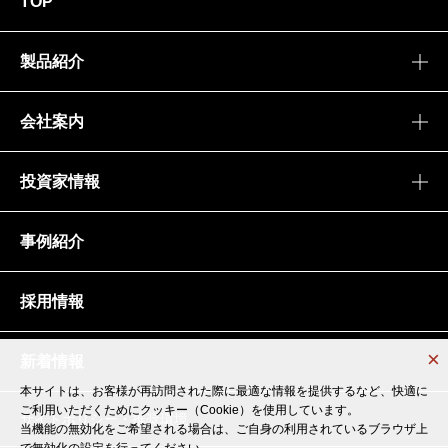
TOP
製品紹介
会社案内
投資家情報
事例紹介
採用情報
新着情報
本サイトは、お客様が再訪問された際に最適な情報を提供するなど、快適に
本サイトは、お客様が再訪問された際に最適な情報を提供するなど、快適に
ご利用いただくためにクッキー（Cookie）を使用しています。
ご利用いただくためにクッキー（Cookie）を使用しています。
サイトポリシー・推奨環境
当機能の無効化をご希望される場合は、ご自身の利用されているブラウザ上
当機能の無効化をご希望される場合は、ご自身の利用されているブラウザ上
で無効化の設定を行ってください。
で無効化の設定を行ってください。