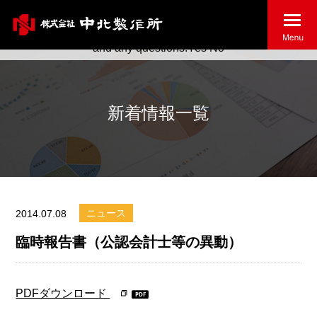
May we use cookies to track your activities? We take your
privacy very seriously. Please see our privacy policy for details
and any questions.
Yes
No
新着情報一覧
ニュース
2014.07.08
臨時報告書（公認会計士等の異動）
PDFダウンロード