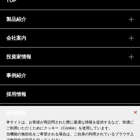
TOP
製品紹介
会社案内
投資家情報
事例紹介
採用情報
新着情報
本サイトは、お客様が再訪問された際に最適な情報を提供するなど、快適に
本サイトは、お客様が再訪問された際に最適な情報を提供するなど、快適に
ご利用いただくためにクッキー（Cookie）を使用しています。
ご利用いただくためにクッキー（Cookie）を使用しています。
サイトポリシー・推奨環境
当機能の無効化をご希望される場合は、ご自身の利用されているブラウザ上
当機能の無効化をご希望される場合は、ご自身の利用されているブラウザ上
で無効化の設定を行ってください。
で無効化の設定を行ってください。