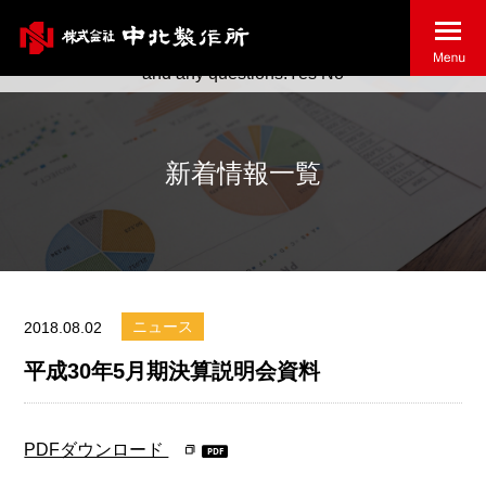
May we use cookies to track your activities? We take your
privacy very seriously. Please see our privacy policy for details
and any questions.
Yes
No
新着情報一覧
ニュース
2018.08.02
平成30年5月期決算説明会資料
PDFダウンロード