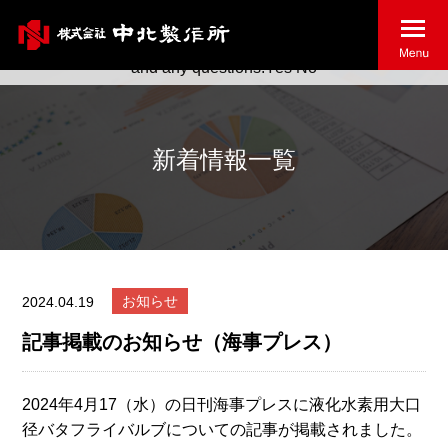
May we use cookies to track your activities? We take your
privacy very seriously. Please see our privacy policy for details
and any questions.
Yes
No
新着情報一覧
お知らせ
2024.04.19
記事掲載のお知らせ（海事プレス）
2024年4月17（水）の日刊海事プレスに液化水素用大口
径バタフライバルブについての記事が掲載されました。