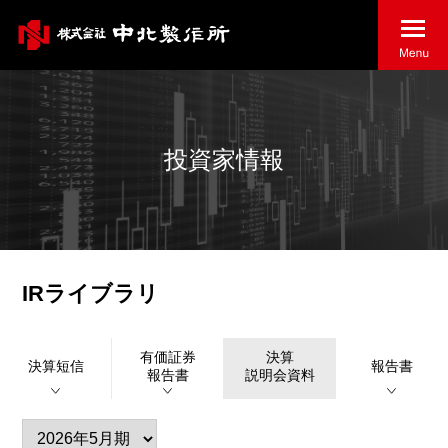
投資家情報
IRライブラリ
有価証券
決算
決算短信
報告書
報告書
説明会資料